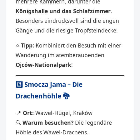
mehrere Kammern, darunter die
Königshalle und das Schlafzimmer
.
Besonders eindrucksvoll sind die engen
Gänge und die riesige Tropfsteindecke.
⭐
Tipp:
Kombiniert den Besuch mit einer
Wanderung im atemberaubenden
Ojców-Nationalpark
!
5️⃣
Smocza Jama – Die
Drachenhöhle
🐉
📍
Ort:
Wawel-Hügel, Kraków
🔍
Warum besuchen?
Die legendäre
Höhle des Wawel-Drachens.