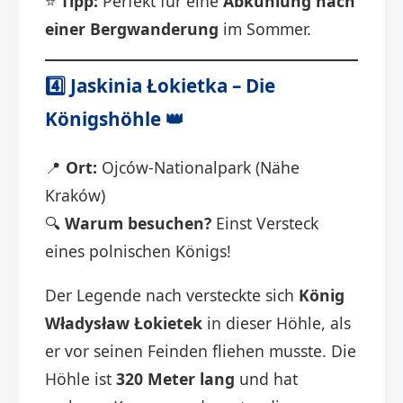
⭐
Tipp:
Perfekt für eine
Abkühlung nach
einer Bergwanderung
im Sommer.
4️⃣
Jaskinia Łokietka – Die
Königshöhle
👑
📍
Ort:
Ojców-Nationalpark (Nähe
Kraków)
🔍
Warum besuchen?
Einst Versteck
eines polnischen Königs!
Der Legende nach versteckte sich
König
Władysław Łokietek
in dieser Höhle, als
er vor seinen Feinden fliehen musste. Die
Höhle ist
320 Meter lang
und hat