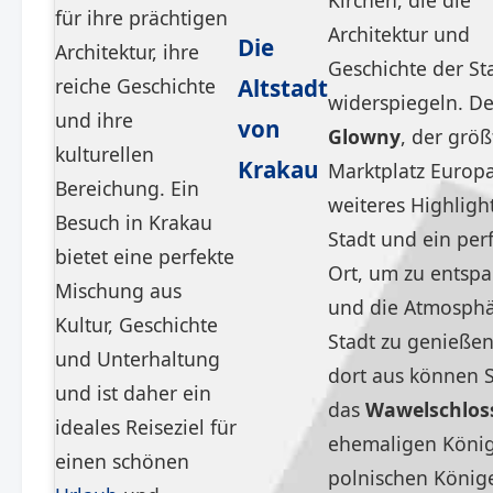
Kirchen, die die
für ihre prächtigen
Architektur und
Die
Architektur, ihre
Geschichte der St
reiche Geschichte
Altstadt
widerspiegeln. D
und ihre
von
Glowny
, der größ
kulturellen
Krakau
Marktplatz Europas
Bereichung. Ein
weiteres Highligh
Besuch in Krakau
Stadt und ein per
bietet eine perfekte
Ort, um zu entsp
Mischung aus
und die Atmosphä
Kultur, Geschichte
Stadt zu genießen
und Unterhaltung
dort aus können S
und ist daher ein
das
Wawelschlos
ideales Reiseziel für
ehemaligen Königs
einen schönen
polnischen König