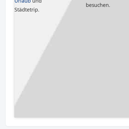
Urlaub
und
besuchen.
Städtetrip.