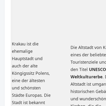
Krakau ist die
Die Altstadt von K
ehemalige
eines der beliebt
Hauptstadt und
Touristenziele und
auch der alte
den Titel
UNESCO
Köngigssitz Polens,
Weltkulturerbe
. 
eine der ältesten
Altstadt ist umgar
und schönsten
historischen Geb
Städte Europas. Die
und wunderschö
Stadt ist bekannt