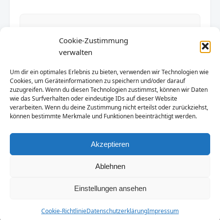
Unterkunft gesucht?
Cookie-Zustimmung
verwalten
Finden Sie die besten Ferienhäuser.
Um dir ein optimales Erlebnis zu bieten, verwenden wir Technologien wie
Jetzt suchen
Cookies, um Geräteinformationen zu speichern und/oder darauf
zuzugreifen. Wenn du diesen Technologien zustimmst, können wir Daten
wie das Surfverhalten oder eindeutige IDs auf dieser Website
verarbeiten. Wenn du deine Zustimmung nicht erteilst oder zurückziehst,
können bestimmte Merkmale und Funktionen beeinträchtigt werden.
Akzeptieren
Ablehnen
© 2026 Polen-Urlaub.NET. Alle Rechte vorbehalten.
Einstellungen ansehen
Impressum
|
Datenschutzerklärung
Cookie-Richtlinie
Datenschutzerklärung
Impressum