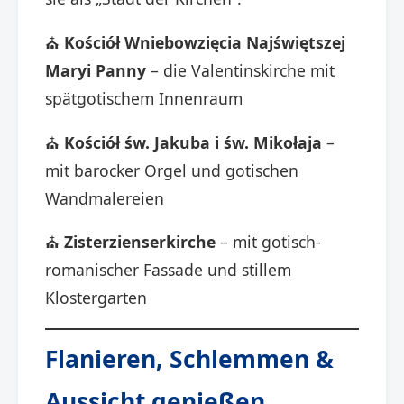
⛪
Kościół Wniebowzięcia Najświętszej
Maryi Panny
– die Valentinskirche mit
spätgotischem Innenraum
⛪
Kościół św. Jakuba i św. Mikołaja
–
mit barocker Orgel und gotischen
Wandmalereien
⛪
Zisterzienserkirche
– mit gotisch-
romanischer Fassade und stillem
Klostergarten
Flanieren, Schlemmen &
Aussicht genießen