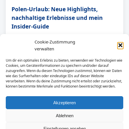
Polen-Urlaub: Neue Highlights,
nachhaltige Erlebnisse und mein
Insider-Guide
Wow, 2026 verspricht für Reisende nach Polen ein
Cookie-Zustimmung
besonders aufregendes Jahr zu werden! In meiner
verwalten
Rolle als begeisterter Reiseblogger habe […]
Um dir ein optimales Erlebnis zu bieten, verwenden wir Technologien wie
Cookies, um Geräteinformationen zu speichern und/oder darauf
zuzugreifen. Wenn du diesen Technologien zustimmst, können wir Daten
ARTIKEL LESEN →
wie das Surfverhalten oder eindeutige IDs auf dieser Website
verarbeiten. Wenn du deine Zustimmung nicht erteilst oder zurückziehst,
können bestimmte Merkmale und Funktionen beeinträchtigt werden.
Akzeptieren
Ablehnen
© 2026 Polen-Urlaub.NET. Alle Rechte vorbehalten.
Einstellungen ansehen