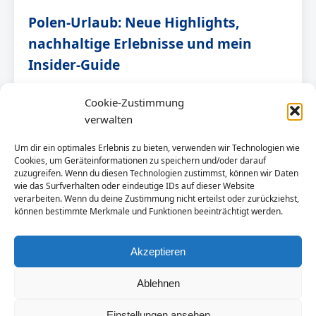
Polen-Urlaub: Neue Highlights,
nachhaltige Erlebnisse und mein
Insider-Guide
Wow, 2026 verspricht für Reisende nach Polen ein
Cookie-Zustimmung
besonders aufregendes Jahr zu werden! In meiner
verwalten
Rolle als begeisterter Reiseblogger habe […]
Um dir ein optimales Erlebnis zu bieten, verwenden wir Technologien wie
Cookies, um Geräteinformationen zu speichern und/oder darauf
zuzugreifen. Wenn du diesen Technologien zustimmst, können wir Daten
ARTIKEL LESEN →
wie das Surfverhalten oder eindeutige IDs auf dieser Website
verarbeiten. Wenn du deine Zustimmung nicht erteilst oder zurückziehst,
können bestimmte Merkmale und Funktionen beeinträchtigt werden.
Akzeptieren
Ablehnen
© 2026 Polen-Urlaub.NET. Alle Rechte vorbehalten.
Einstellungen ansehen