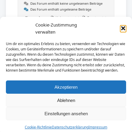
Das Forum enthält keine ungelesenen Beiträge
Das Forum enthält ungelesene Beiträge
Themen-Icons:
Unbeantwortet
Beantwortet
Aktiv
Heiß
Oben angepinnt
Cookie-Zustimmung
Nicht genehmigt
Gelöst
Privat
verwalten
Geschlossen
Um dir ein optimales Erlebnis zu bieten, verwenden wir Technologien wie
Cookies, um Geräteinformationen zu speichern und/oder darauf
zuzugreifen. Wenn du diesen Technologien zustimmst, können wir Daten
wie das Surfverhalten oder eindeutige IDs auf dieser Website
verarbeiten. Wenn du deine Zustimmung nicht erteilst oder zurückziehst,
können bestimmte Merkmale und Funktionen beeinträchtigt werden.
Akzeptieren
Ablehnen
© 2026 Polen-Urlaub.NET. Alle Rechte vorbehalten.
Einstellungen ansehen
Impressum
|
Datenschutzerklärung
Cookie-Richtlinie
Datenschutzerklärung
Impressum