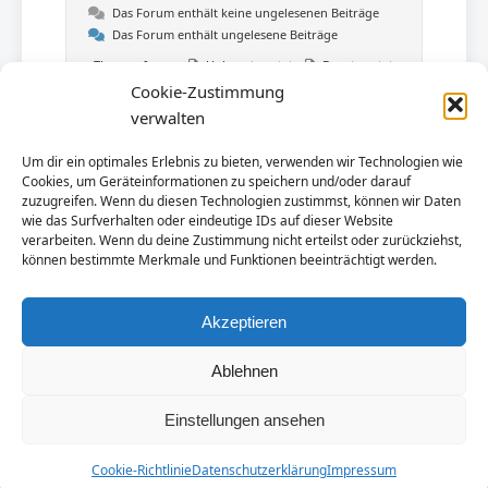
Das Forum enthält keine ungelesenen Beiträge
Das Forum enthält ungelesene Beiträge
Themen-Icons:
Unbeantwortet
Beantwortet
Aktiv
Heiß
Oben angepinnt
Cookie-Zustimmung
Nicht genehmigt
Gelöst
Privat
verwalten
Geschlossen
Um dir ein optimales Erlebnis zu bieten, verwenden wir Technologien wie
Cookies, um Geräteinformationen zu speichern und/oder darauf
zuzugreifen. Wenn du diesen Technologien zustimmst, können wir Daten
wie das Surfverhalten oder eindeutige IDs auf dieser Website
verarbeiten. Wenn du deine Zustimmung nicht erteilst oder zurückziehst,
können bestimmte Merkmale und Funktionen beeinträchtigt werden.
Akzeptieren
Ablehnen
© 2026 Polen-Urlaub.NET. Alle Rechte vorbehalten.
Einstellungen ansehen
Impressum
|
Datenschutzerklärung
Cookie-Richtlinie
Datenschutzerklärung
Impressum